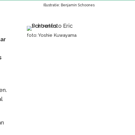
Illustratie: Benjamin Schoones
foto: Yoshie Kuwayama
aar
s
en.
l
an