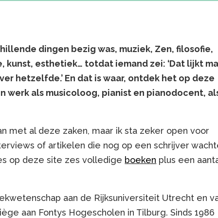
chillende dingen bezig was, muziek, Zen, filosofie,
 kunst, esthetiek… totdat iemand zei: ‘Dat lijkt m
over hetzelfde.’ En dat is waar, ontdek het op deze
jn werk als musicoloog, pianist en pianodocent, al
aan met al deze zaken, maar ik sta zeker open voor
erviews of artikelen die nog op een schrijver wacht
ees op deze site zes volledige
boeken
plus een aanta
ekwetenschap aan de Rijksuniversiteit Utrecht en v
Tiège aan Fontys Hogescholen in Tilburg. Sinds 1986