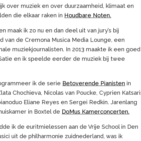
elijk over muziek en over duurzaamheid, klimaat en
den die elkaar raken in
Houdbare Noten.
 maak ik zo nu en dan deel uit van jury’s bij
 lid van de Cremona Musica Media Lounge, een
onale muziekjournalisten. In 2013 maakte ik een goed
atie en ik speelde eerder de muziek bij twee
ogrammeer ik de serie
Betoverende Pianisten
in
Zlata Chochieva, Nicolas van Poucke, Cyprien Katsari
pianoduo Eliane Reyes en Sergei Redkin. Jarenlang
 huiskamer in Boxtel de
DoMus Kamerconcerten.
de ik de euritmielessen aan de Vrije School in Den
ci uit de philharmonie zuidnederland, was ik